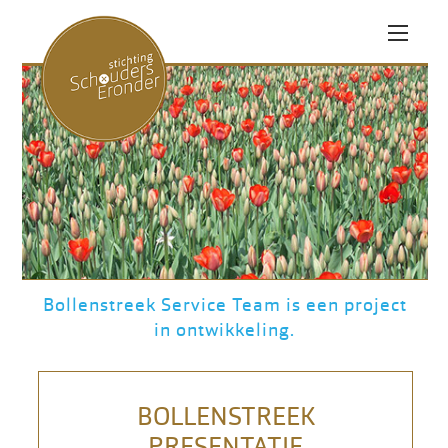
HOME
RUGDEKKING PROJECT
VOETBALCLUBS
SUCCESSEN
AANMELDEN RUGDEKKING
Bollenstreek Service Team is een project
BLUE SCOOTER PROJECT
in ontwikkeling.
BOLLENSTREEK PROJECT
BOLLENSTREEK
NIEUWS
PRESENTATIE